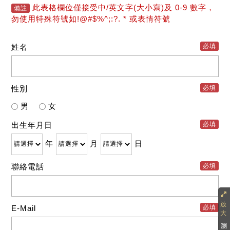
此表格欄位僅接受中/英文字(大小寫)及 0-9 數字，
備註
勿使用特殊符號如!@#$%^;:?. * 或表情符號
姓名
必填
性別
必填
男
女
出生年月日
必填
年
月
日
聯絡電話
必填
E-Mail
必填
瀏