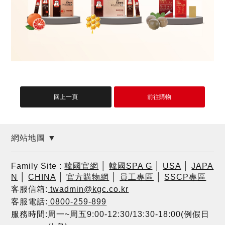
網站地圖 ▼
Family Site :
韓國官網
│
韓國SPA G
│
USA
│
JAPA
N
│
CHINA
│
官方購物網
│
員工專區
│
SSCP專區
客服信箱:
twadmin@kgc.co.kr
客服電話:
0800-259-899
服務時間:周一~周五9:00-12:30/13:30-18:00(例假日