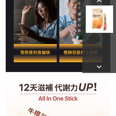
keyboard_arrow_up
瀏
覽
紀
錄
keyboard_arrow_down