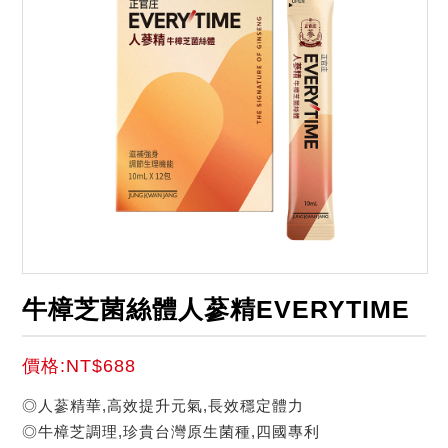
牛樟芝菌絲體人蔘精EVERYTIME
價格:NT$688
◎人蔘精華,高效提升元氣,長效穩定體力
◎牛樟芝調理,珍貴台灣原生菌種,四國專利