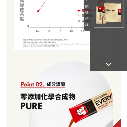
瀏
覽
紀
錄
keyboard_arrow_down