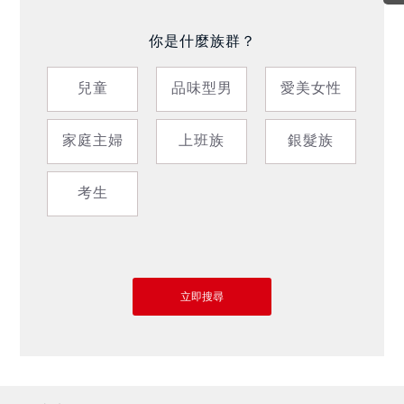
你是什麼族群？
兒童
品味型男
愛美女性
家庭主婦
上班族
銀髮族
考生