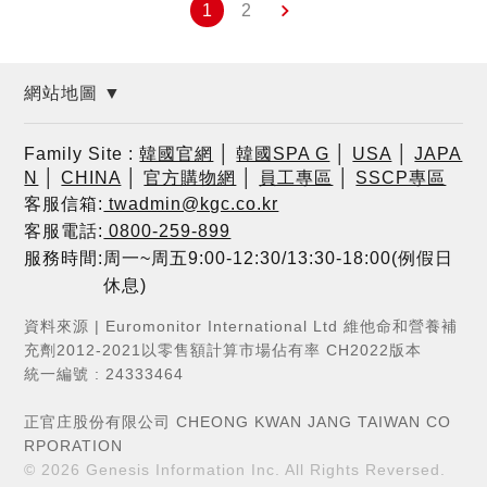
1
2
網站地圖 ▼
Family Site :
韓國官網
│
韓國SPA G
│
USA
│
JAPA
N
│
CHINA
│
官方購物網
│
員工專區
│
SSCP專區
客服信箱:
twadmin@kgc.co.kr
客服電話:
0800-259-899
服務時間:周一~周五9:00-12:30/13:30-18:00(例假日
休息)
資料來源 | Euromonitor International Ltd 維他命和營養補
充劑2012-2021以零售額計算市場佔有率 CH2022版本
統一編號 : 24333464
正官庄股份有限公司 CHEONG KWAN JANG TAIWAN CO
RPORATION
© 2026
Genesis Information Inc.
All Rights Reversed.