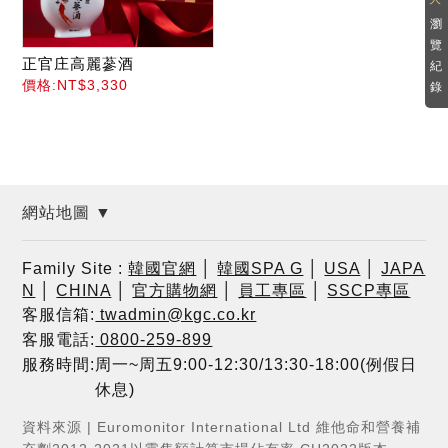
瀏
覽
正官庄高麗蔘酒
紀
價格:NT$3,330
錄
網站地圖 ▼
Family Site :
韓國官網
│
韓國SPA G
│
USA
│
JAPA
N
│
CHINA
│
官方購物網
│
員工專區
│
SSCP專區
客服信箱:
twadmin@kgc.co.kr
客服電話:
0800-259-899
服務時間:周一~周五9:00-12:30/13:30-18:00(例假日
休息)
資料來源 | Euromonitor International Ltd 維他命和營養補