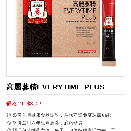
高麗蔘精EVERYTIME PLUS
價格:NT$3,420
◎ 榮獲台灣健康食品認證，為您守護免疫調節功能
◎ 堅持選用六年根高麗蔘，滴滴珍貴
◎ 輕巧包裝攜帶方便，每天一包維持健康活力每一天