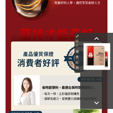
keyboard_arrow_up
瀏
覽
紀
錄
keyboard_arrow_down